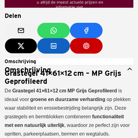
Delen
Omschrijving
Omschrijving
Grastegel 41×61×12 cm – MP Grijs
Geprofileerd
De
Grastegel 41×61×12 cm MP Grijs Geprofileerd
is
ideaal voor
groene en duurzame verharding
op plekken
waar stabiliteit en erosiebestrijding belangrijk zijn. Deze
grastegels en bermblokken combineren
functionaliteit
met een natuurlijk uiterlijk
, waardoor ze perfect zijn voor
opritten, parkeerplaatsen, bermen en wegtaluds.