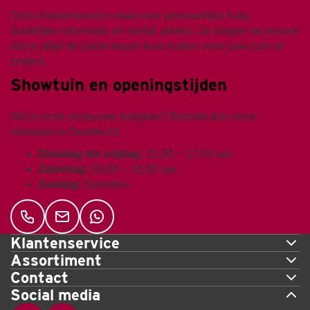
Onze klantenservice staat voor persoonlijke hulp,
duidelijke informatie en eerlijk advies. Zo zorgen we ervoor
dat je altijd de juiste keuze kunt maken voor jouw tuin of
project.
Showtuin en openingstijden
Wil je onze producten bekijken? Bezoek dan onze
showtuin in Dordrecht:
Dinsdag t/m vrijdag:
13.00 – 17.00 uur
Zaterdag:
09.00 – 16.00 uur
Zondag:
Gesloten
Klantenservice
Assortiment
Contact
Social media