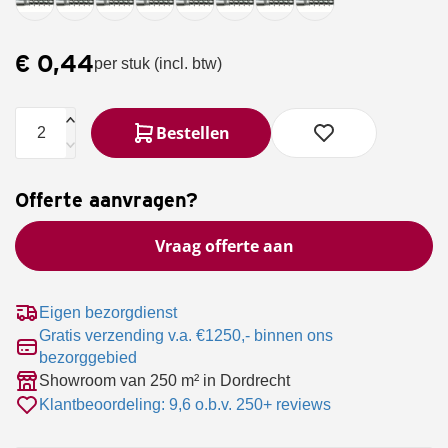
zonnepanelen
Douglas
Grauwacke
Haardhout
overkappingen
tuinschermen
Staptegels
split
Onderhoudsproducten
€
0,44
per stuk
(incl. btw)
Vijverranden
Carrara
IJzerwaren
rond
Yellow
Bestellen
Sun
split
Icy
Offerte aanvragen?
Blue
en
Arctic
Vraag offerte aan
Blue
split
Maasgrind,
Eigen bezorgdienst
Limburgs
Gratis verzending v.a. €1250,- binnen ons
grind en
bezorggebied
boerengrind.
Showroom van 250 m² in Dordrecht
Worteldoek
Klantbeoordeling: 9,6 o.b.v. 250+ reviews
Grindplaten-
grindmatten