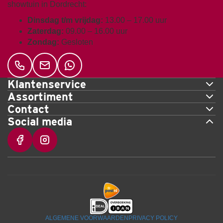
showtuin in Dordrecht:
Dinsdag t/m vrijdag:
13.00 – 17.00 uur
Zaterdag:
09.00 – 16.00 uur
Zondag:
Gesloten
Klantenservice
Assortiment
Contact
Social media
ALGEMENE VOORWAARDEN
PRIVACY POLICY